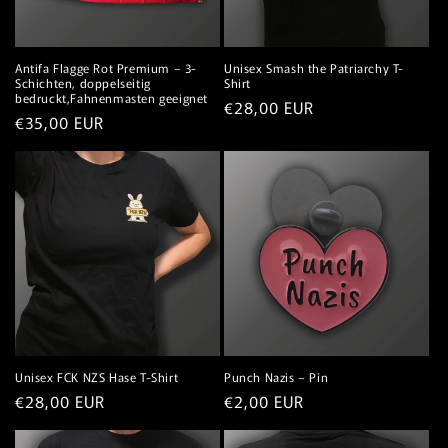
Antifa Flagge Rot Premium – 3-
Unisex Smash the Patriarchy T-
Schichten, doppelseitig
Shirt
bedruckt,Fahnenmasten geeignet
Normaler
€28,00 EUR
Normaler
€35,00 EUR
Preis
Preis
Unisex FCK NZS Hase T-Shirt
Punch Nazis – Pin
Normaler
€28,00 EUR
Normaler
€2,00 EUR
Preis
Preis