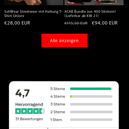
SoliWear Streetwear mit Haltung T-
ACAB Bundle aus 400 Stickern!
Shirt Unisex
(Lieferbar ab KW 21)
Normaler
€28,00 EUR
Normaler
Verkaufspreis
€94,00 EUR
€115,50 EUR
Preis
Preis
Alle anzeigen